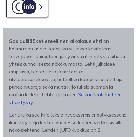
C-info
Sosiaalilääketieteellinen aikakauslehti
on
kotimainen avoin tiedejulkaisu, jossa käsitellään
terveyteen, sairauteen ja hyvinvointiin liittyviä aiheita
yhteiskunnallisesta näkökulmasta. Lehti julkaisee
empiirisiä, teoreettisia ja metodisia
alkuperäisartikkeleita, tieteellisiä katsauksia ja tutkija-
puheenvuoroja sekä muita kirjoituksia suomen ja
ruotsin kielellä. Lehteä julkaisee
Sosiaalilääketieteen
yhdistys ry.
Lehti julkaisee kirjoituksia hyväksymisjärjestyksessä ja
ilmestyy neljä kertaa vuodessa lehden verkkosivuilla
näköislehtenä. Lehden JUFO-luokitus on 2.