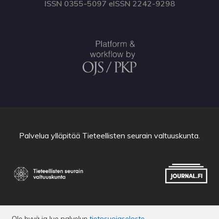
ISSN 0355-5097 eISSN 2242-9298
Palvelua ylläpitää
Tieteellisten seurain valtuuskunta
.
Ole hyvä ja lue palvelun
tietosuojaseloste