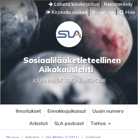
Lähetä käsikirjoitus
Rekisteröidy
Kirjaudu sisään
fi
sv
en
Hae
Sosiaalilääketieteellinen
Aikakauslehti
JOURNAL OF SOCIAL MEDICINE
Ilmoitukset
Ennakkojulkaisut
Uusin numero
Arkistot
SLA podcast
Tietoa
Etusivu
/
Arkistot
/
Vol 48 Nro 3 (2011)
/
Artikkelit