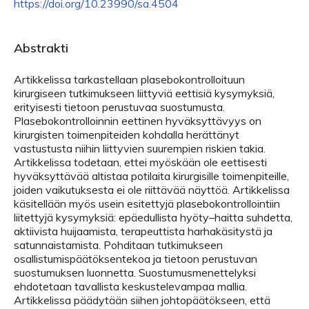
https://doi.org/10.23990/sa.4504
Abstrakti
Artikkelissa tarkastellaan plasebokontrolloituun
kirurgiseen tutkimukseen liittyviä eettisiä kysymyksiä,
erityisesti tietoon perustuvaa suostumusta.
Plasebokontrolloinnin eettinen hyväksyttävyys on
kirurgisten toimenpiteiden kohdalla herättänyt
vastustusta niihin liittyvien suurempien riskien takia.
Artikkelissa todetaan, ettei myöskään ole eettisesti
hyväksyttävää altistaa potilaita kirurgisille toimenpiteille,
joiden vaikutuksesta ei ole riittävää näyttöä. Artikkelissa
käsitellään myös usein esitettyjä plasebokontrollointiin
liitettyjä kysymyksiä: epäedullista hyöty–haitta suhdetta,
aktiivista huijaamista, terapeuttista harhakäsitystä ja
satunnaistamista. Pohditaan tutkimukseen
osallistumispäätöksentekoa ja tietoon perustuvan
suostumuksen luonnetta. Suostumusmenettelyksi
ehdotetaan tavallista keskustelevampaa mallia.
Artikkelissa päädytään siihen johtopäätökseen, että