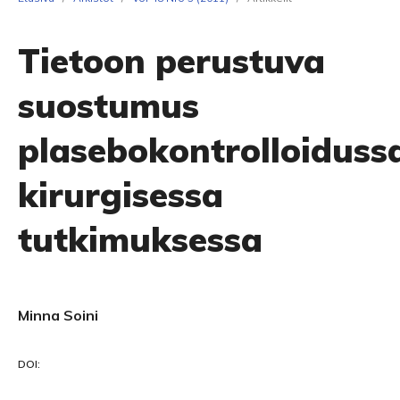
Tietoon perustuva
suostumus
plasebokontrolloiduss
kirurgisessa
tutkimuksessa
Minna Soini
DOI: