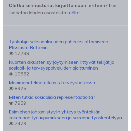
Oletko kiinnostunut kirjoittamaan lehteen?
Lue
lisätietoa lehden osastoista
täältä
.
Työkaluja seksuaalisuuden puheeksi ottamiseen:
Plissitistä Betteriin
17298
Nuorten aikuisten syrjäytymiseen liittyvät tekijät ja
sosiaali- ja terveyspalveluiden ajoittuminen
10652
Monimenetelmätutkimus terveystieteissä
8325
Miten tutkia sosiaalisia representaatioita?
7959
Esimiehen johtamistyylin yhteys työntekijän
kokemaan työuupumukseen ja sairaana työskentelyyn
7473