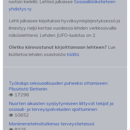
ruotsin kielellä. Lehteä julkaisee
Sosiaalilääketieteen
yhdistys ry.
Lehti julkaisee kirjoituksia hyväksymisjärjestyksessä ja
ilmestyy neljä kertaa vuodessa lehden verkkosivuilla
näköislehtenä. Lehden JUFO-luokitus on 2.
Oletko kiinnostunut kirjoittamaan lehteen?
Lue
lisätietoa lehden osastoista
täältä
.
Työkaluja seksuaalisuuden puheeksi ottamiseen:
Plissitistä Betteriin
17298
Nuorten aikuisten syrjäytymiseen liittyvät tekijät ja
sosiaali- ja terveyspalveluiden ajoittuminen
10652
Monimenetelmätutkimus terveystieteissä
8325