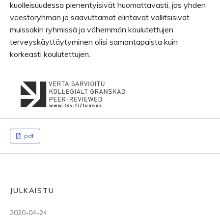
kuolleisuudessa pienentyisivät huomattavasti, jos yhden
väestöryhmän jo saavuttamat elintavat vallitsisivat
muissakin ryhmissä ja vähemmän koulutettujen
terveyskäyttäytyminen olisi samantapaista kuin
korkeasti koulutettujen.
pdf
JULKAISTU
2020-04-24