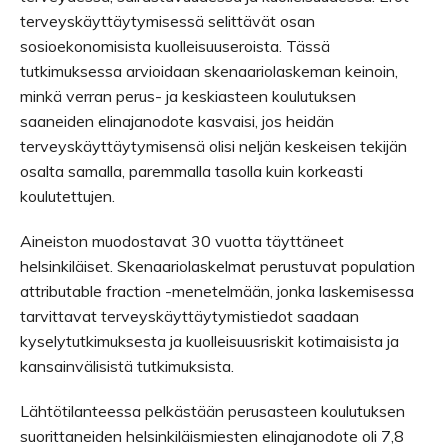
terveyskäyttäytymisessä selittävät osan
sosioekonomisista kuolleisuuseroista. Tässä
tutkimuksessa arvioidaan skenaariolaskeman keinoin,
minkä verran perus- ja keskiasteen koulutuksen
saaneiden elinajanodote kasvaisi, jos heidän
terveyskäyttäytymisensä olisi neljän keskeisen tekijän
osalta samalla, paremmalla tasolla kuin korkeasti
koulutettujen.
Aineiston muodostavat 30 vuotta täyttäneet
helsinkiläiset. Skenaariolaskelmat perustuvat population
attributable fraction -menetelmään, jonka laskemisessa
tarvittavat terveyskäyttäytymistiedot saadaan
kyselytutkimuksesta ja kuolleisuusriskit kotimaisista ja
kansainvälisistä tutkimuksista.
Lähtötilanteessa pelkästään perusasteen koulutuksen
suorittaneiden helsinkiläismiesten elinajanodote oli 7,8