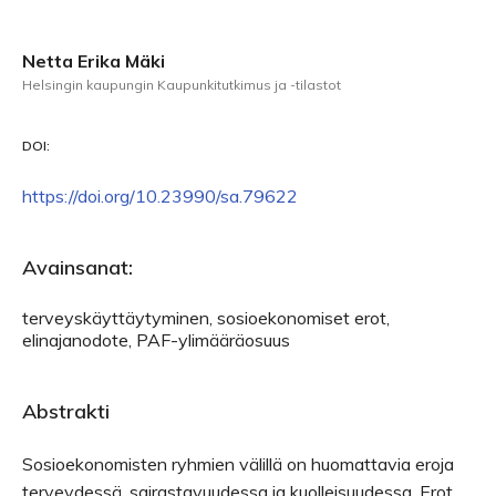
Netta Erika Mäki
Helsingin kaupungin Kaupunkitutkimus ja -tilastot
DOI:
https://doi.org/10.23990/sa.79622
Avainsanat:
terveyskäyttäytyminen, sosioekonomiset erot,
elinajanodote, PAF-ylimääräosuus
Abstrakti
Sosioekonomisten ryhmien välillä on huomattavia eroja
terveydessä, sairastavuudessa ja kuolleisuudessa. Erot