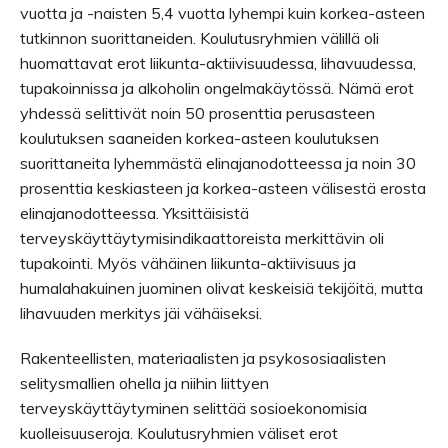
vuotta ja -naisten 5,4 vuotta lyhempi kuin korkea-asteen
tutkinnon suorittaneiden. Koulutusryhmien välillä oli
huomattavat erot liikunta-aktiivisuudessa, lihavuudessa,
tupakoinnissa ja alkoholin ongelmakäytössä. Nämä erot
yhdessä selittivät noin 50 prosenttia perusasteen
koulutuksen saaneiden korkea-asteen koulutuksen
suorittaneita lyhemmästä elinajanodotteessa ja noin 30
prosenttia keskiasteen ja korkea-asteen välisestä erosta
elinajanodotteessa. Yksittäisistä
terveyskäyttäytymisindikaattoreista merkittävin oli
tupakointi. Myös vähäinen liikunta-aktiivisuus ja
humalahakuinen juominen olivat keskeisiä tekijöitä, mutta
lihavuuden merkitys jäi vähäiseksi.
Rakenteellisten, materiaalisten ja psykososiaalisten
selitysmallien ohella ja niihin liittyen
terveyskäyttäytyminen selittää sosioekonomisia
kuolleisuuseroja. Koulutusryhmien väliset erot