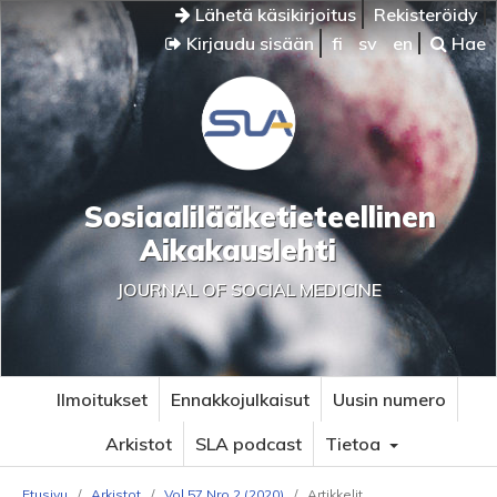
Lähetä käsikirjoitus
Rekisteröidy
Kirjaudu sisään
fi
sv
en
Hae
Sosiaalilääketieteellinen
Aikakauslehti
JOURNAL OF SOCIAL MEDICINE
Ilmoitukset
Ennakkojulkaisut
Uusin numero
Arkistot
SLA podcast
Tietoa
Etusivu
/
Arkistot
/
Vol 57 Nro 2 (2020)
/
Artikkelit