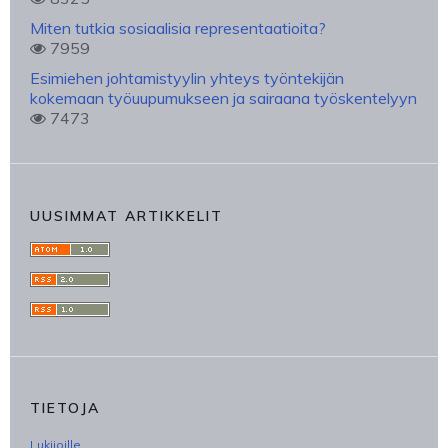
Miten tutkia sosiaalisia representaatioita?
7959
Esimiehen johtamistyylin yhteys työntekijän
kokemaan työuupumukseen ja sairaana työskentelyyn
7473
UUSIMMAT ARTIKKELIT
TIETOJA
Lukijoille