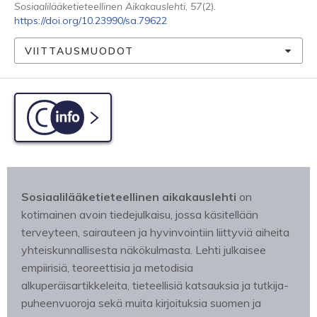
Sosiaalilääketieteellinen Aikakauslehti
,
57
(2).
https://doi.org/10.23990/sa.79622
VIITTAUSMUODOT
C-info
Sosiaalilääketieteellinen aikakauslehti
on
kotimainen avoin tiedejulkaisu, jossa käsitellään
terveyteen, sairauteen ja hyvinvointiin liittyviä aiheita
yhteiskunnallisesta näkökulmasta. Lehti julkaisee
empiirisiä, teoreettisia ja metodisia
alkuperäisartikkeleita, tieteellisiä katsauksia ja tutkija-
puheenvuoroja sekä muita kirjoituksia suomen ja