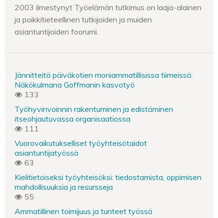
2003 ilmestynyt Työelämän tutkimus on laaja-alainen
ja poikkitieteellinen tutkijoiden ja muiden
asiantuntijoiden foorumi.
Jännitteitä päiväkotien moniammatillisissa tiimeissä:
Näkökulmana Goffmanin kasvotyö
133
Työhyvinvoinnin rakentuminen ja edistäminen
itseohjautuvassa organisaatiossa
111
Vuorovaikutukselliset työyhteisötaidot
asiantuntijatyössä
63
Kielitietoiseksi työyhteisöksi: tiedostamista, oppimisen
mahdollisuuksia ja resursseja
55
Ammatillinen toimijuus ja tunteet työssä