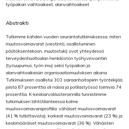
työpaikan vaihtoaikeet, alanvaihtoaikeet
Abstrakti
Tutkimme kahden vuoden seurantatutkimuksessa, miten
muutosvoimavarat (viestintä, osallistuminen
päätöksentekoon, muutostuki) ovat yhteydessä
terveydenhuoltoalan henkilöstön työhyvinvointiin
(työuupumus, työn imu) sekä työpaikan ja
alanvaihtoaikeisiin organisaatiomuutoksen aikana.
Tutkimukseen osallistui 303 sairaanhoitopiirin työntekijää,
joista 87 prosenttia oli naisia ja potilastyössä toimivia 74
prosenttia. K-­keskiarvoklusteroinnilla tunnistimme
tutkimuksen lähtötilanteessa kolme
muutosvoimavaraprofiilia: vähäiset muutosvoimavarat
(41 % tutkittavista), korkeat muutosvoimavarat (23 %) ja
keskimääräiset muutosvoimavarat (36 %). Vähäisten