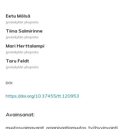
Eetu Mölsä
Jyväskylän yliopisto
Tiina Salmirinne
Jyväskylän yliopisto
Mari Herttalampi
Jyväskylän yliopisto
Taru Feldt
Jyväskylän yliopisto
DOI:
https://doi.org/10.37455/tt.120953
Avainsanat:
muutosvoimavarat, organisaatiomuutos, työhyvinvointi,