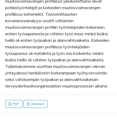
muutosvoimavarojen profiilissa yliedustettuina olivat
potilastyöntekijät ja korkeiden muutosvoimavarojen
profiilissa esihenkilöt. Toistomittausten
kovarianssianalyysi osoitti vähäisten
muutosvoimavarojen profiilin työntekijöiden kokeneen
eniten työuupumusta ja vähiten työn imua, minkä lisäksi
heillä oli eniten työpaikan ja alanvaihtoaikeita. Korkeiden
muutosvoimavarojen profiilissa työntekijöiden
työuupumus oli matalinta ja työn imu korkeinta, minkä
lisäksi heillä oli vähiten työpaikan ja alanvaihtoaikeita.
Tutkimuksemme osoittaa muutosvoimavarojen olevan
yhteydessä henkilöstön korkeampaan työhyvinvointiin
sekä vähäisempiin työpaikan ja alanvaihtoaikeisiin
terveydenhuolto­organisaation muutosprosessin aikana.
PDF
Abstract