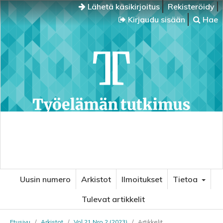
Lähetä käsikirjoitus
Rekisteröidy
Kirjaudu sisään
Hae
Uusin numero
Arkistot
Ilmoitukset
Tietoa
Tulevat artikkelit
Etusivu
/
Arkistot
/
Vol 21 Nro 2 (2023)
/
Artikkelit