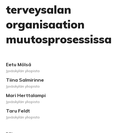
terveysalan
organisaation
muutosprosessissa
Eetu Mölsä
Jyväskylän yliopisto
Tiina Salmirinne
Jyväskylän yliopisto
Mari Herttalampi
Jyväskylän yliopisto
Taru Feldt
Jyväskylän yliopisto