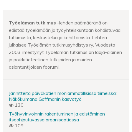
Työelämän tutkimus
-lehden päämääränä on
edistää työelämään ja työyhteiskuntaan kohdistuvaa
tutkimusta, keskustelua ja kehittämistä. Lehteä
julkaisee Työelämän tutkimusyhdistys ry. Vuodesta
2003 ilmestynyt Työelämän tutkimus on laaja-alainen
ja poikkitieteellinen tutkijoiden ja muiden
asiantuntijoiden foorumi.
Jännitteitä päiväkotien moniammatillisissa tiimeissä:
Näkökulmana Goffmanin kasvotyö
130
Työhyvinvoinnin rakentuminen ja edistäminen
itseohjautuvassa organisaatiossa
109