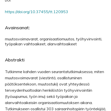
DOI:
https://doi.org/10.37455/tt.120953
Avainsanat:
muutosvoimavarat, organisaatiomuutos, työhyvinvointi,
työpaikan vaihtoaikeet, alanvaihtoaikeet
Abstrakti
Tutkimme kahden vuoden seurantatutkimuksessa, miten
muutosvoimavarat (viestintä, osallistuminen
päätöksentekoon, muutostuki) ovat yhteydessä
terveydenhuoltoalan henkilöstön työhyvinvointiin
(työuupumus, työn imu) sekä työpaikan ja
alanvaihtoaikeisiin organisaatiomuutoksen aikana.
Tutkimukseen osallistui 303 sairaanhoitopiirin työntekijää,