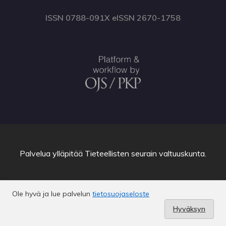
ISSN 0788-091X eISSN 2670-1758
Palvelua ylläpitää
Tieteellisten seurain valtuuskunta
.
Ole hyvä ja lue palvelun
tietosuojaseloste
Hyväksyn