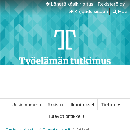
Lähetä käsikirjoitus
Rekisteröidy
Kirjaudu sisään
Hae
Uusin numero
Arkistot
Ilmoitukset
Tietoa
Tulevat artikkelit
Etusivu
/
Arkistot
/
Tulevat artikkelit
/
Artikkelit