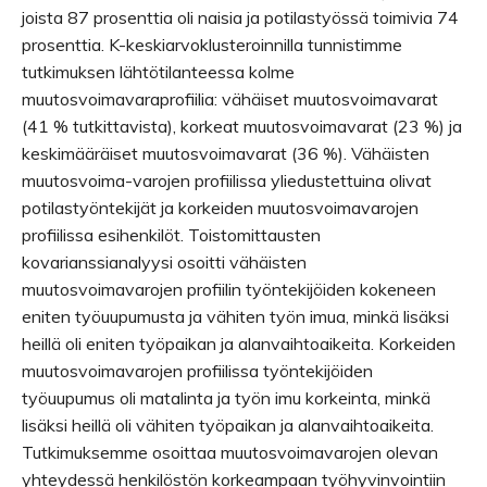
joista 87 prosenttia oli naisia ja potilastyössä toimivia 74
prosenttia. K-keskiarvoklusteroinnilla tunnistimme
tutkimuksen lähtötilanteessa kolme
muutosvoimavaraprofiilia: vähäiset muutosvoimavarat
(41 % tutkittavista), korkeat muutosvoimavarat (23 %) ja
keskimääräiset muutosvoimavarat (36 %). Vähäisten
muutosvoima-varojen profiilissa yliedustettuina olivat
potilastyöntekijät ja korkeiden muutosvoimavarojen
profiilissa esihenkilöt. Toistomittausten
kovarianssianalyysi osoitti vähäisten
muutosvoimavarojen profiilin työntekijöiden kokeneen
eniten työuupumusta ja vähiten työn imua, minkä lisäksi
heillä oli eniten työpaikan ja alanvaihtoaikeita. Korkeiden
muutosvoimavarojen profiilissa työntekijöiden
työuupumus oli matalinta ja työn imu korkeinta, minkä
lisäksi heillä oli vähiten työpaikan ja alanvaihtoaikeita.
Tutkimuksemme osoittaa muutosvoimavarojen olevan
yhteydessä henkilöstön korkeampaan työhyvinvointiin