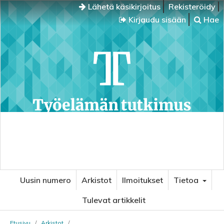
Lähetä käsikirjoitus
Rekisteröidy
Kirjaudu sisään
Hae
Uusin numero
Arkistot
Ilmoitukset
Tietoa
Tulevat artikkelit
Etusivu
/
Arkistot
/