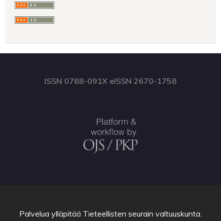
ISSN 0788-091X eISSN 2670-1758
Palvelua ylläpitää
Tieteellisten seurain valtuuskunta
.