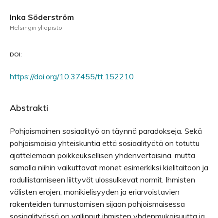
Inka Söderström
Helsingin yliopisto
DOI:
https://doi.org/10.37455/tt.152210
Abstrakti
Pohjoismainen sosiaalityö on täynnä paradokseja. Sekä
pohjoismaisia yhteiskuntia että sosiaalityötä on totuttu
ajattelemaan poikkeuksellisen yhdenvertaisina, mutta
samalla niihin vaikuttavat monet esimerkiksi kielitaitoon ja
rodullistamiseen liittyvät ulossulkevat normit. Ihmisten
välisten erojen, monikielisyyden ja eriarvoistavien
rakenteiden tunnustamisen sijaan pohjoismaisessa
sosiaalityössä on vallinnut ihmisten yhdenmukaisuutta ja