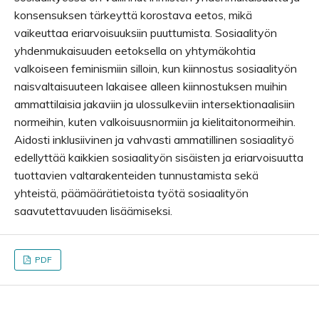
konsensuksen tärkeyttä korostava eetos, mikä
vaikeuttaa eriarvoisuuksiin puuttumista. Sosiaalityön
yhdenmukaisuuden eetoksella on yhtymäkohtia
valkoiseen feminismiin silloin, kun kiinnostus sosiaalityön
naisvaltaisuuteen lakaisee alleen kiinnostuksen muihin
ammattilaisia jakaviin ja ulossulkeviin intersektionaalisiin
normeihin, kuten valkoisuusnormiin ja kielitaitonormeihin.
Aidosti inklusiivinen ja vahvasti ammatillinen sosiaalityö
edellyttää kaikkien sosiaalityön sisäisten ja eriarvoisuutta
tuottavien valtarakenteiden tunnustamista sekä
yhteistä, päämäärätietoista työtä sosiaalityön
saavutettavuuden lisäämiseksi.
PDF