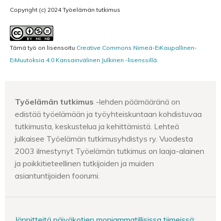
Copyright (c) 2024 Työelämän tutkimus
Tämä työ on lisensoitu
Creative Commons Nimeä-EiKaupallinen-
EiMuutoksia 4.0 Kansainvälinen Julkinen -lisenssillä
.
Työelämän tutkimus
-lehden päämääränä on
edistää työelämään ja työyhteiskuntaan kohdistuvaa
tutkimusta, keskustelua ja kehittämistä. Lehteä
julkaisee Työelämän tutkimusyhdistys ry. Vuodesta
2003 ilmestynyt Työelämän tutkimus on laaja-alainen
ja poikkitieteellinen tutkijoiden ja muiden
asiantuntijoiden foorumi.
Jännitteitä päiväkotien moniammatillisissa tiimeissä: