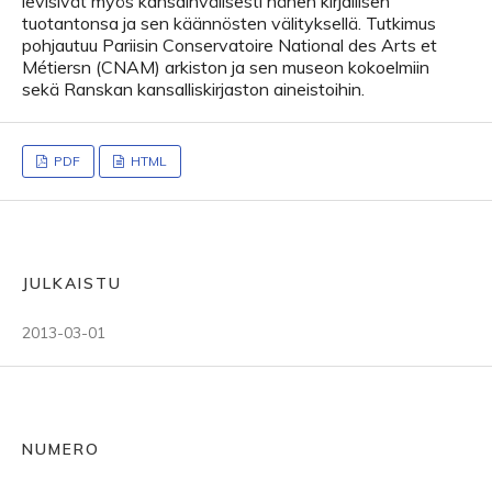
levisivät myös kansainvälisesti hänen kirjallisen
tuotantonsa ja sen käännösten välityksellä. Tutkimus
pohjautuu Pariisin Conservatoire National des Arts et
Métiersn (CNAM) arkiston ja sen museon kokoelmiin
sekä Ranskan kansalliskirjaston aineistoihin.
PDF
HTML
JULKAISTU
2013-03-01
NUMERO