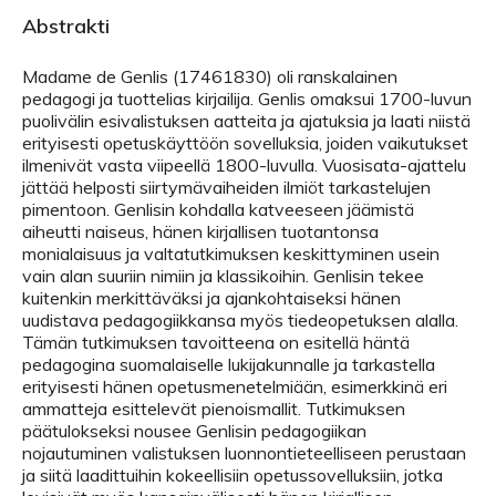
Abstrakti
Madame de Genlis (17461830) oli ranskalainen
pedagogi ja tuottelias kirjailija. Genlis omaksui 1700-luvun
puolivälin esivalistuksen aatteita ja ajatuksia ja laati niistä
erityisesti opetuskäyttöön sovelluksia, joiden vaikutukset
ilmenivät vasta viipeellä 1800-luvulla. Vuosisata-ajattelu
jättää helposti siirtymävaiheiden ilmiöt tarkastelujen
pimentoon. Genlisin kohdalla katveeseen jäämistä
aiheutti naiseus, hänen kirjallisen tuotantonsa
monialaisuus ja valtatutkimuksen keskittyminen usein
vain alan suuriin nimiin ja klassikoihin. Genlisin tekee
kuitenkin merkittäväksi ja ajankohtaiseksi hänen
uudistava pedagogiikkansa myös tiedeopetuksen alalla.
Tämän tutkimuksen tavoitteena on esitellä häntä
pedagogina suomalaiselle lukijakunnalle ja tarkastella
erityisesti hänen opetusmenetelmiään, esimerkkinä eri
ammatteja esittelevät pienoismallit. Tutkimuksen
päätulokseksi nousee Genlisin pedagogiikan
nojautuminen valistuksen luonnontieteelliseen perustaan
ja siitä laadittuihin kokeellisiin opetussovelluksiin, jotka