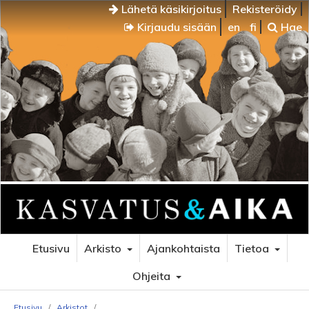
Lähetä käsikirjoitus
Rekisteröidy
Kirjaudu sisään
en
fi
Hae
Etusivu
Arkisto
Ajankohtaista
Tietoa
Ohjeita
Etusivu
/
Arkistot
/