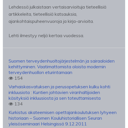
Lehdessä julkaistaan vertaisarvioituja tieteellisiä
artikkeleita, tieteellisiä katsauksia,
ajankohtaispuheenvuoroja ja kirja-arvioita.
Lehti ilmestyy neljä kertaa vuodessa.
Suomen terveydenhuoltojärjestelmän ja sairaaloiden
kehittyminen. Vaatimattomista oloista modernin
terveydenhuollon eturintamaan
154
Varhaiskasvatuksen ja perusopetuksen kulku kohti
inkluusiota : Kuntien johtavien viranhaltijoiden
käsityksiä inkluusiosta ja sen toteuttamisesta
134
Kurkistus akateemisen opettajankoulutuksen lyhyeen
historiaan – Suomen Kouluhistoriallisen Seuran
yleisöseminaari Helsingissä 9.12.2011