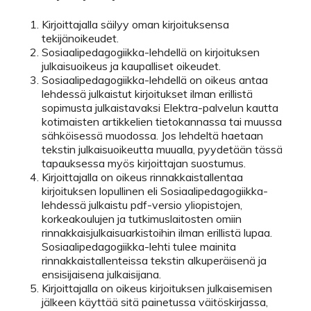
Kirjoittajalla säilyy oman kirjoituksensa
tekijänoikeudet.
Sosiaalipedagogiikka-lehdellä on kirjoituksen
julkaisuoikeus ja kaupalliset oikeudet.
Sosiaalipedagogiikka-lehdellä on oikeus antaa
lehdessä julkaistut kirjoitukset ilman erillistä
sopimusta julkaistavaksi Elektra-palvelun kautta
kotimaisten artikkelien tietokannassa tai muussa
sähköisessä muodossa. Jos lehdeltä haetaan
tekstin julkaisuoikeutta muualla, pyydetään tässä
tapauksessa myös kirjoittajan suostumus.
Kirjoittajalla on oikeus rinnakkaistallentaa
kirjoituksen lopullinen eli Sosiaalipedagogiikka-
lehdessä julkaistu pdf-versio yliopistojen,
korkeakoulujen ja tutkimuslaitosten omiin
rinnakkaisjulkaisuarkistoihin ilman erillistä lupaa.
Sosiaalipedagogiikka-lehti tulee mainita
rinnakkaistallenteissa tekstin alkuperäisenä ja
ensisijaisena julkaisijana.
Kirjoittajalla on oikeus kirjoituksen julkaisemisen
jälkeen käyttää sitä painetussa väitöskirjassa,