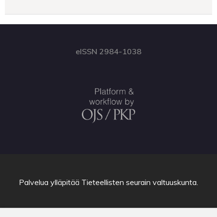
eISSN 2984-1038
Palvelua ylläpitää
Tieteellisten seurain valtuuskunta
.