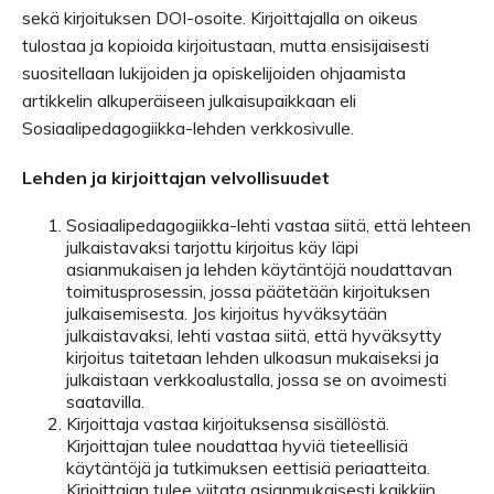
sekä kirjoituksen DOI-osoite. Kirjoittajalla on oikeus
tulostaa ja kopioida kirjoitustaan, mutta ensisijaisesti
suositellaan lukijoiden ja opiskelijoiden ohjaamista
artikkelin alkuperäiseen julkaisupaikkaan eli
Sosiaalipedagogiikka-lehden verkkosivulle.
Lehden ja kirjoittajan velvollisuudet
Sosiaalipedagogiikka-lehti vastaa siitä, että lehteen
julkaistavaksi tarjottu kirjoitus käy läpi
asianmukaisen ja lehden käytäntöjä noudattavan
toimitusprosessin, jossa päätetään kirjoituksen
julkaisemisesta. Jos kirjoitus hyväksytään
julkaistavaksi, lehti vastaa siitä, että hyväksytty
kirjoitus taitetaan lehden ulkoasun mukaiseksi ja
julkaistaan verkkoalustalla, jossa se on avoimesti
saatavilla.
Kirjoittaja vastaa kirjoituksensa sisällöstä.
Kirjoittajan tulee noudattaa hyviä tieteellisiä
käytäntöjä ja tutkimuksen eettisiä periaatteita.
Kirjoittajan tulee viitata asianmukaisesti kaikkiin