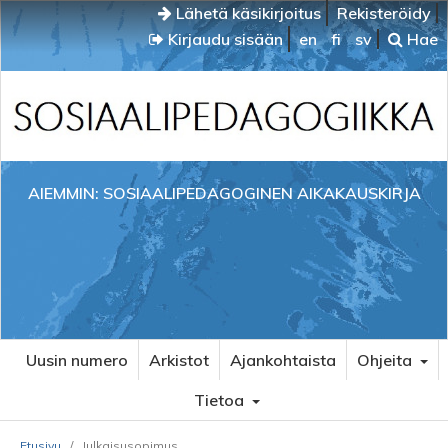
Lähetä käsikirjoitus
Rekisteröidy
Kirjaudu sisään
en
fi
sv
Hae
AIEMMIN: SOSIAALIPEDAGOGINEN AIKAKAUSKIRJA
Uusin numero
Arkistot
Ajankohtaista
Ohjeita
Tietoa
Etusivu
/
Julkaisusopimus