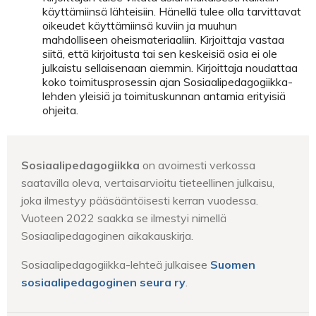
käyttämiinsä lähteisiin. Hänellä tulee olla tarvittavat
oikeudet käyttämiinsä kuviin ja muuhun
mahdolliseen oheismateriaaliin. Kirjoittaja vastaa
siitä, että kirjoitusta tai sen keskeisiä osia ei ole
julkaistu sellaisenaan aiemmin. Kirjoittaja noudattaa
koko toimitusprosessin ajan Sosiaalipedagogiikka-
lehden yleisiä ja toimituskunnan antamia erityisiä
ohjeita.
Sosiaalipedagogiikka
on avoimesti verkossa
saatavilla oleva, vertaisarvioitu tieteellinen julkaisu,
joka ilmestyy pääsääntöisesti kerran vuodessa.
Vuoteen 2022 saakka se ilmestyi nimellä
Sosiaalipedagoginen aikakauskirja.
Sosiaalipedagogiikka-lehteä julkaisee
Suomen
sosiaalipedagoginen seura ry
.