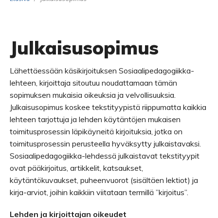
Julkaisusopimus
Lähettäessään käsikirjoituksen Sosiaalipedagogiikka-
lehteen, kirjoittaja sitoutuu noudattamaan tämän
sopimuksen mukaisia oikeuksia ja velvollisuuksia.
Julkaisusopimus koskee tekstityypistä riippumatta kaikkia
lehteen tarjottuja ja lehden käytäntöjen mukaisen
toimitusprosessin läpikäyneitä kirjoituksia, jotka on
toimitusprosessin perusteella hyväksytty julkaistavaksi.
Sosiaalipedagogiikka-lehdessä julkaistavat tekstityypit
ovat pääkirjoitus, artikkelit, katsaukset,
käytäntökuvaukset, puheenvuorot (sisältäen lektiot) ja
kirja-arviot, joihin kaikkiin viitataan termillä ”kirjoitus”.
Lehden ja kirjoittajan oikeudet