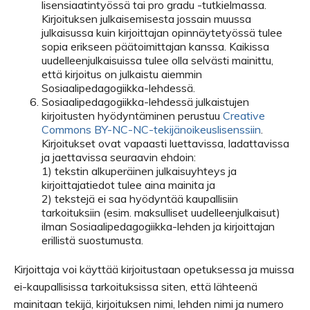
lisensiaatintyössä tai pro gradu -tutkielmassa.
Kirjoituksen julkaisemisesta jossain muussa
julkaisussa kuin kirjoittajan opinnäytetyössä tulee
sopia erikseen päätoimittajan kanssa. Kaikissa
uudelleenjulkaisuissa tulee olla selvästi mainittu,
että kirjoitus on julkaistu aiemmin
Sosiaalipedagogiikka-lehdessä.
Sosiaalipedagogiikka-lehdessä julkaistujen
kirjoitusten hyödyntäminen perustuu
Creative
Commons BY-NC-NC-tekijänoikeuslisenssiin
.
Kirjoitukset ovat vapaasti luettavissa, ladattavissa
ja jaettavissa seuraavin ehdoin:
1) tekstin alkuperäinen julkaisuyhteys ja
kirjoittajatiedot tulee aina mainita ja
2) tekstejä ei saa hyödyntää kaupallisiin
tarkoituksiin (esim. maksulliset uudelleenjulkaisut)
ilman Sosiaalipedagogiikka-lehden ja kirjoittajan
erillistä suostumusta.
Kirjoittaja voi käyttää kirjoitustaan opetuksessa ja muissa
ei-kaupallisissa tarkoituksissa siten, että lähteenä
mainitaan tekijä, kirjoituksen nimi, lehden nimi ja numero