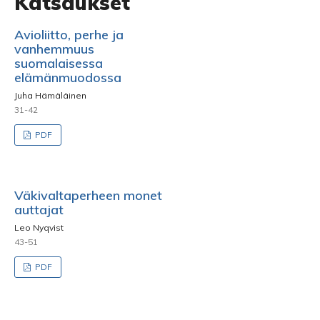
Katsaukset
Avioliitto, perhe ja
vanhemmuus
suomalaisessa
elämänmuodossa
Juha Hämäläinen
31-42
PDF
Väkivaltaperheen monet
auttajat
Leo Nyqvist
43-51
PDF