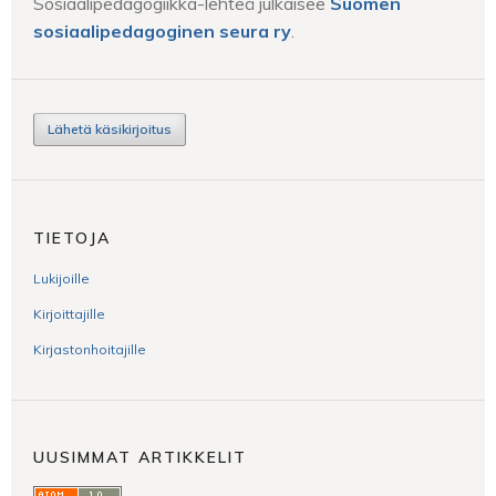
Sosiaalipedagogiikka-lehteä julkaisee
Suomen
sosiaalipedagoginen seura ry
.
Lähetä käsikirjoitus
TIETOJA
Lukijoille
Kirjoittajille
Kirjastonhoitajille
UUSIMMAT ARTIKKELIT