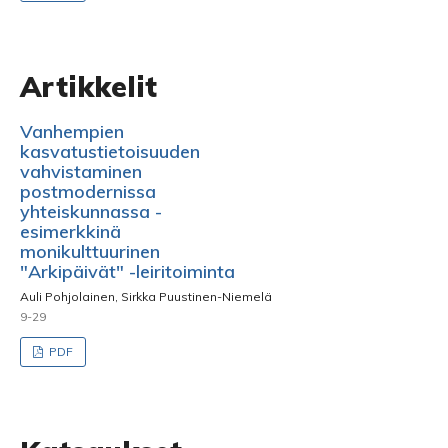
Artikkelit
Vanhempien
kasvatustietoisuuden
vahvistaminen
postmodernissa
yhteiskunnassa -
esimerkkinä
monikulttuurinen
"Arkipäivät" -leiritoiminta
Auli Pohjolainen, Sirkka Puustinen-Niemelä
9-29
PDF