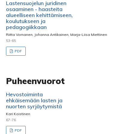
Lastensuojelun juridinen
osaaminen - haasteita
alueelliseen kehittämiseen,
koulutukseen ja
pedagogiikkaan
Riitta Vornanen, Johanna Antikainen, Marja-Liisa Miettinen
53-65
PDF
Puheenvuorot
Hevostoiminta
ehkäisemään lasten ja
nuorten syrjäytymistä
Kari Koistinen
67-76
PDF