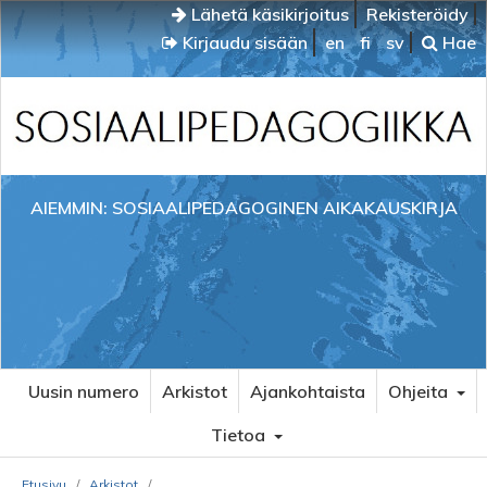
Lähetä käsikirjoitus
Rekisteröidy
Kirjaudu sisään
en
fi
sv
Hae
AIEMMIN: SOSIAALIPEDAGOGINEN AIKAKAUSKIRJA
Uusin numero
Arkistot
Ajankohtaista
Ohjeita
Tietoa
Etusivu
/
Arkistot
/