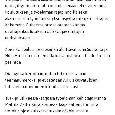
urana, digimentorointia omanlaisenaan ekosysteeminä
koulutuksen ja työelämän rajapinnoilla sekä
akateemisen työn merkityksellisyyttä tutkija-opettajien
kokemana. Puheenvuorossa otetaan kantaa
opettajankoulutuksen opiskelijavalintojen
uudistukseen.
Klassikon paluu -esseesarjan aloittavat Juha Suoranta ja
Nina Hjelt tarkastelemalla kasvatusfilosofi Paulo Freiren
perintöä.
Dialogissa kerrotaan, miten tutkimus taipuu
teemanumeroksi ja evästetään Aikuiskasvatuksen
tulevien numeroiden kirjoittajakutsuista.
Tutkija liikkeessä -sarjassa työelämän kehittäjä Minna
Mattila-Aalto. Kirja-arvioissa laaja kattaus tuoreita
tietokirjoja aikuiskasvatuksen näkökulmasta