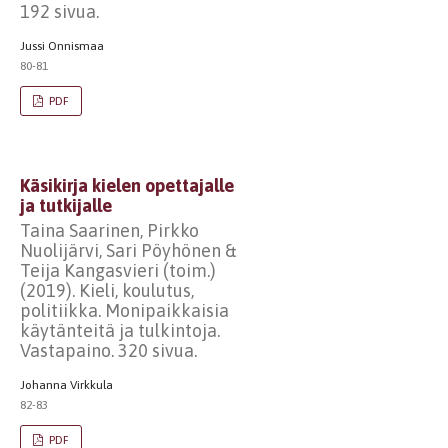
192 sivua.
Jussi Onnismaa
80-81
PDF
Käsikirja kielen opettajalle
ja tutkijalle
Taina Saarinen, Pirkko
Nuolijärvi, Sari Pöyhönen &
Teija Kangasvieri (toim.)
(2019). Kieli, koulutus,
politiikka. Monipaikkaisia
käytänteitä ja tulkintoja.
Vastapaino. 320 sivua.
Johanna Virkkula
82-83
PDF