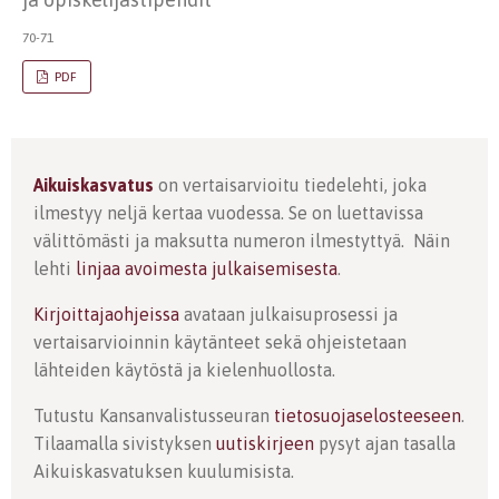
70-71
PDF
Aikuiskasvatus
on vertaisarvioitu tiedelehti, joka
ilmestyy neljä kertaa vuodessa. Se on luettavissa
välittömästi ja maksutta numeron ilmestyttyä. Näin
lehti
linjaa avoimesta julkaisemisesta
.
Kirjoittajaohjeissa
avataan julkaisuprosessi ja
vertaisarvioinnin käytänteet sekä ohjeistetaan
lähteiden käytöstä ja kielenhuollosta.
Tutustu Kansanvalistusseuran
tietosuojaselosteeseen
.
Tilaamalla sivistyksen
uutiskirjeen
pysyt ajan tasalla
Aikuiskasvatuksen kuulumisista.