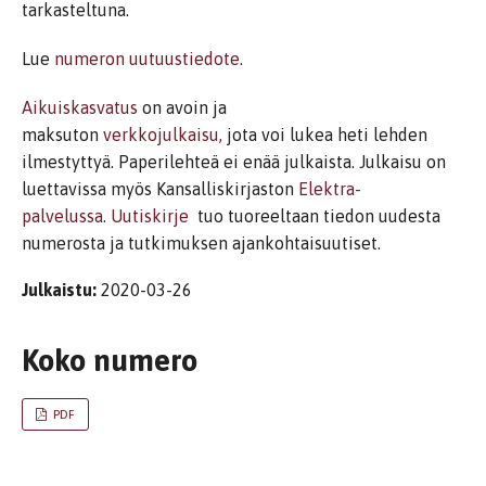
tarkasteltuna.
Lue
numeron uutuustiedote
.
Aikuiskasvatus
on avoin ja
maksuton
verkkojulkaisu,
jota voi lukea heti lehden
ilmestyttyä. Paperilehteä ei enää julkaista. Julkaisu on
luettavissa myös Kansalliskirjaston
Elektra-
palvelussa
.
Uutiskirje
tuo tuoreeltaan tiedon uudesta
numerosta ja tutkimuksen ajankohtaisuutiset.
Julkaistu:
2020-03-26
Koko numero
PDF