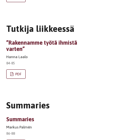
Tutkija liikkeessä
”Rakennamme työtä ihmistä
varten”
Hanna Laalo
84-85
PDF
Summaries
Summaries
Markus Palmén
86-88