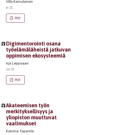
Ville Kainulainen
6-21
PDF
Digimentorointi osana
työelämäläheistä jatkuvan
oppimisen ekosysteemiä
Irja Leppisaari
22-35
PDF
Akateemisen työn
merkityksellisyys ja
yliopiston muuttuvat
vaatimukset
Katriina Tapanila