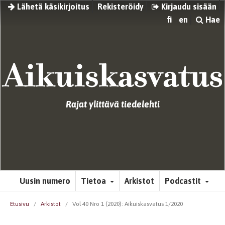
Lähetä käsikirjoitus
Rekisteröidy
Kirjaudu sisään
fi
en
Hae
Rajat ylittävä tiedelehti
Uusin numero
Tietoa
Arkistot
Podcastit
Etusivu
/
Arkistot
/
Vol 40 Nro 1 (2020): Aikuiskasvatus 1/2020