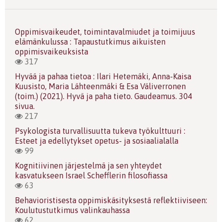
Oppimisvaikeudet, toimintavalmiudet ja toimijuus
elämänkulussa : Tapaustutkimus aikuisten
oppimisvaikeuksista
317
Hyvää ja pahaa tietoa : Ilari Hetemäki, Anna-Kaisa
Kuusisto, Maria Lähteenmäki & Esa Väliverronen
(toim.) (2021). Hyvä ja paha tieto. Gaudeamus. 304
sivua.
217
Psykologista turvallisuutta tukeva työkulttuuri :
Esteet ja edellytykset opetus- ja sosiaalialalla
99
Kognitiivinen järjestelmä ja sen yhteydet
kasvatukseen Israel Schefflerin filosofiassa
63
Behavioristisesta oppimiskäsityksestä reflektiiviseen:
Koulutustutkimus valinkauhassa
62