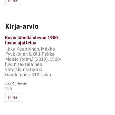
PDF
Kirja-arvio
Kovin lähellä olevan 1900-
luvun ajattelua
Ilkka Kauppinen, Miikka
Pyykkönen & Olli-Pekka
Moisio (toim.) (2019). 1900-
luvun saksalainen
yhteiskuntateoria.
Gaudeamus. 310 sivua.
Jussi Onnismaa
74-76
PDF