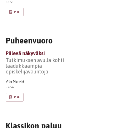
36-51
PDF
Puheenvuoro
Piilevä näkyväksi
Tutkimuksen avulla kohti
laadukkaampia
opiskelijavalintoja
Ville Mankki
52-56
PDF
Klassikon paluu