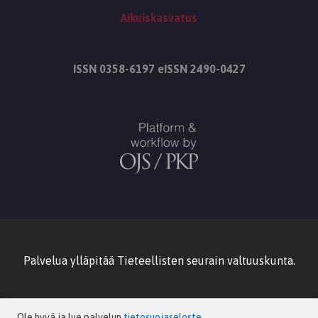
Aikuiskasvatus
ISSN 0358-6197 eISSN 2490-0427
Palvelua ylläpitää
Tieteellisten seurain valtuuskunta
.
Ole hyvä ja lue palvelun
tietosuojaseloste