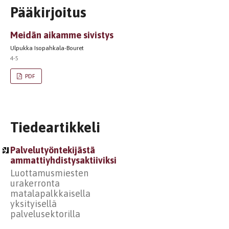
Pääkirjoitus
Meidän aikamme sivistys
Ulpukka Isopahkala-Bouret
4-5
PDF
Tiedeartikkeli
Palvelutyöntekijästä
ammattiyhdistysaktiiviksi
Luottamusmiesten
urakerronta
matalapalkkaisella
yksityisellä
palvelusektorilla