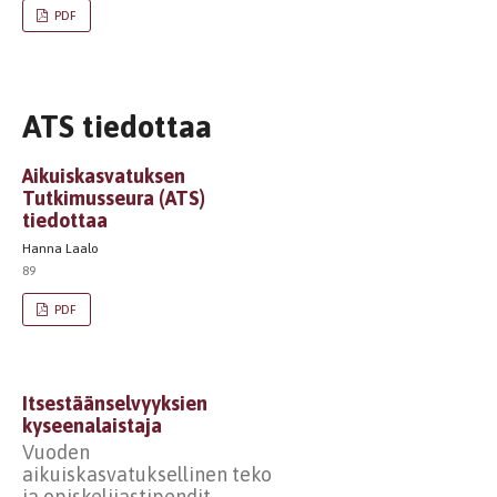
PDF
ATS tiedottaa
Aikuiskasvatuksen
Tutkimusseura (ATS)
tiedottaa
Hanna Laalo
89
PDF
Itsestäänselvyyksien
kyseenalaistaja
Vuoden
aikuiskasvatuksellinen teko
ja opiskelijastipendit