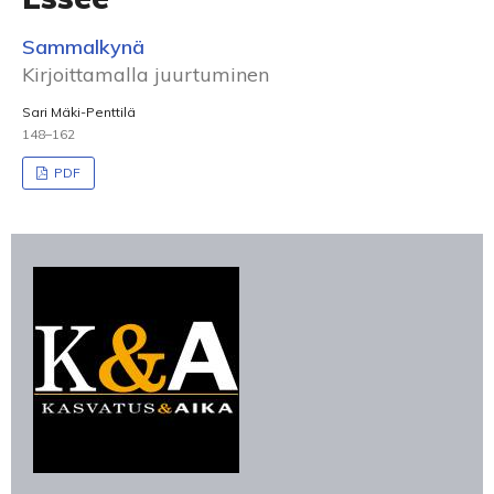
Sammalkynä
Kirjoittamalla juurtuminen
Sari Mäki-Penttilä
148–162
PDF