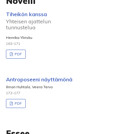
Novelli
Tiheikön kanssa
Yhteisen ajattelun
tunnustelua
Henrika Ylirisku
163–171
PDF
Antroposeeni näyttämönä
Ilmari Huhtala, Veera Tervo
172–177
PDF
Essee