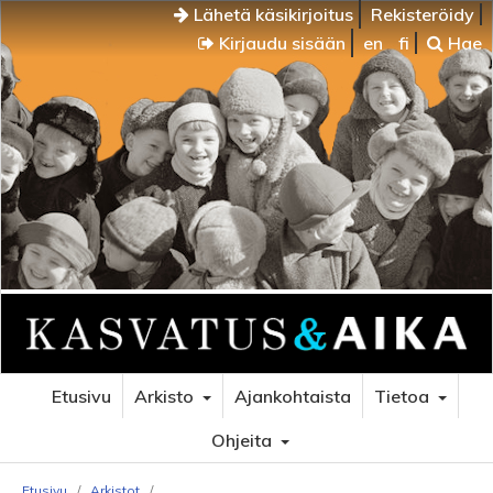
Lähetä käsikirjoitus
Rekisteröidy
Kirjaudu sisään
en
fi
Hae
Etusivu
Arkisto
Ajankohtaista
Tietoa
Ohjeita
Etusivu
/
Arkistot
/