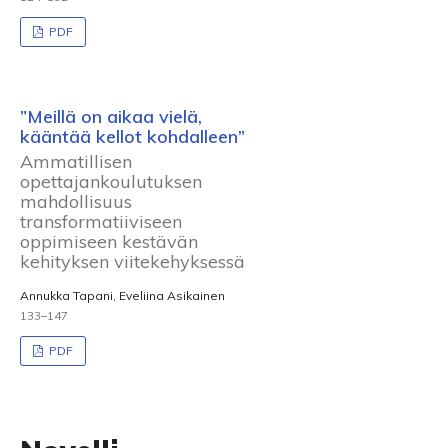
PDF
”Meillä on aikaa vielä,
kääntää kellot kohdalleen”
Ammatillisen
opettajankoulutuksen
mahdollisuus
transformatiiviseen
oppimiseen kestävän
kehityksen viitekehyksessä
Annukka Tapani, Eveliina Asikainen
133–147
PDF