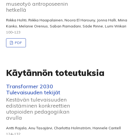
museotyö antroposeenin
hetkellä
Riikka Hohti, Riikka Haapalainen, Noora El Harouny, Jonna Halli, Miina
Kanko, Melanie Orenius, Saban Ramadani, Säde Rinne, Lumi Wiikari
100–123
PDF
Käytännön toteutuksia
Transformer 2030
Tulevaisuuden tekijät
Kestävän tulevaisuuden
edistäminen konkreettien
utopioiden pedagogiikan
avulla
Antti Rajala, Anu Tasajärvi, Charlotta Holmström, Hannele Cantell
124–132