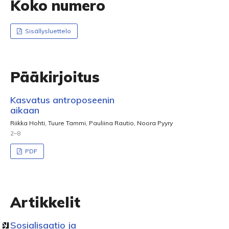
Koko numero
Sisällysluettelo
Pääkirjoitus
Kasvatus antroposeenin
aikaan
Riikka Hohti, Tuure Tammi, Pauliina Rautio, Noora Pyyry
2–8
PDF
Artikkelit
Sosialisaatio ja