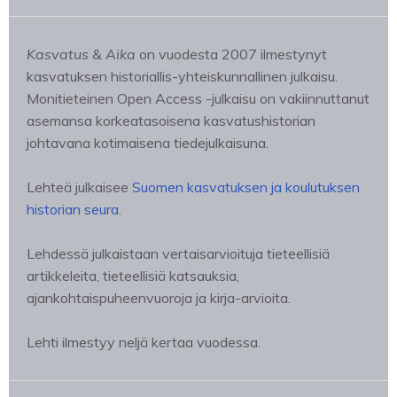
Kasvatus & Aika
on vuodesta 2007 ilmestynyt
kasvatuksen historiallis-yhteiskunnallinen julkaisu.
Monitieteinen Open Access -julkaisu on vakiinnuttanut
asemansa korkeatasoisena kasvatushistorian
johtavana kotimaisena tiedejulkaisuna.
Lehteä julkaisee
Suomen kasvatuksen ja koulutuksen
historian seura
.
Lehdessä julkaistaan vertaisarvioituja tieteellisiä
artikkeleita, tieteellisiä katsauksia,
ajankohtaispuheenvuoroja ja kirja-arvioita.
Lehti ilmestyy neljä kertaa vuodessa.