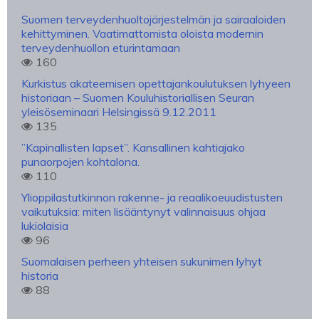
Suomen terveydenhuoltojärjestelmän ja sairaaloiden
kehittyminen. Vaatimattomista oloista modernin
terveydenhuollon eturintamaan
160
Kurkistus akateemisen opettajankoulutuksen lyhyeen
historiaan – Suomen Kouluhistoriallisen Seuran
yleisöseminaari Helsingissä 9.12.2011
135
”Kapinallisten lapset”. Kansallinen kahtiajako
punaorpojen kohtalona.
110
Ylioppilastutkinnon rakenne- ja reaalikoeuudistusten
vaikutuksia: miten lisääntynyt valinnaisuus ohjaa
lukiolaisia
96
Suomalaisen perheen yhteisen sukunimen lyhyt
historia
88