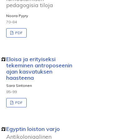
pedagogisia tiloja
Noora Pyyry
70–84
PDF
Eloisa ja erityiseksi
tekeminen antroposeenin
ajan kasvatuksen
haasteena
Sara Sintonen
85–99
PDF
Egyptin loiston varjo
Antikoloniaalinen