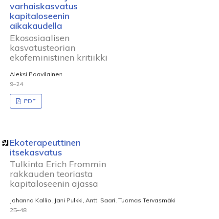
varhaiskasvatus
kapitaloseenin
aikakaudella
Ekososiaalisen
kasvatusteorian
ekofeministinen kritiikki
Aleksi Paavilainen
9–24
PDF
Ekoterapeuttinen
itsekasvatus
Tulkinta Erich Frommin
rakkauden teoriasta
kapitaloseenin ajassa
Johanna Kallio, Jani Pulkki, Antti Saari, Tuomas Tervasmäki
25–48