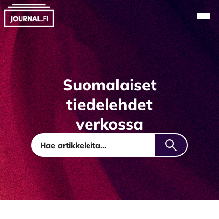
Alkuun
Navi
Suomalaiset
tiedelehdet
verkossa
Journal.fi
Hae